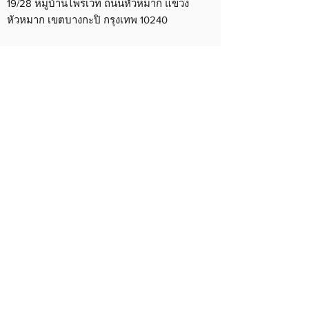
19/28 หมู่บ้านไพรเวท ถนนหัวหมาก แขวง
หัวหมาก เขตบางกะปิ กรุงเทพ 10240
©2019 by gudeltechnology.